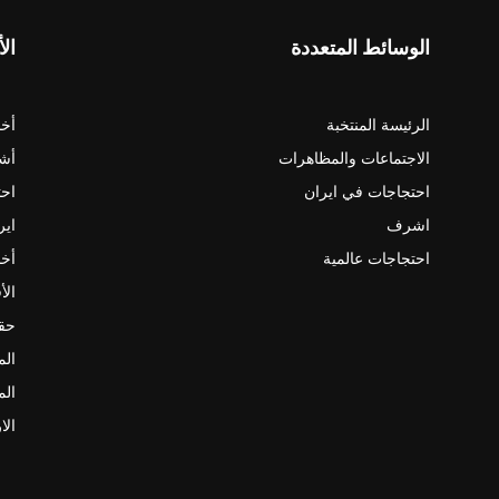
الوسائط المتعددة
الأ
الرئيسة المنتخبة
أخب
الاجتماعات والمظاهرات
أش
احتجاجات في ايران
احت
اشرف
اير
احتجاجات عالمية
أخب
الأ
حقو
الم
الم
الا