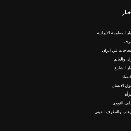
خبار
ار المقاومة الايرانية
رف
جاجات في ايران
ان والعالم
ار الشارع
قتصاد
ق الانسان
رأة
لف النووي
رهاب والتطرف الديني