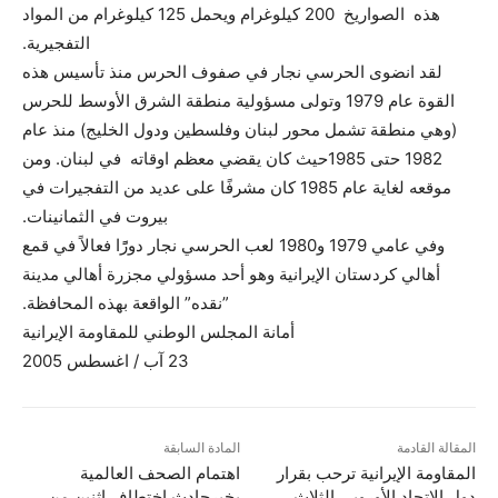
هذه الصواريخ 200 كيلوغرام ويحمل 125 كيلوغرام من المواد
التفجيرية.
لقد انضوى الحرسي نجار في صفوف الحرس منذ تأسيس هذه
القوة عام 1979 وتولى مسؤولية منطقة الشرق الأوسط للحرس
(وهي منطقة تشمل محور لبنان وفلسطين ودول الخليج) منذ عام
1982 حتى 1985حيث كان يقضي معظم اوقاته في لبنان. ومن
موقعه لغاية عام 1985 كان مشرفًا على عديد من التفجيرات في
بيروت في الثمانينات.
وفي عامي 1979 و1980 لعب الحرسي نجار دورًًا فعالاً في قمع
أهالي كردستان الإيرانية وهو أحد مسؤولي مجزرة أهالي مدينة
”نقده” الواقعة بهذه المحافظة.
أمانة المجلس الوطني للمقاومة الإيرانية
23 آب / اغسطس 2005
المقالة القادمة
المادة السابقة
المقاومة الإيرانية ترحب بقرار
اهتمام الصحف العالمية
دول الإتحاد الأوروبي الثلاث
بخبرحادث اختطاف اثنين من