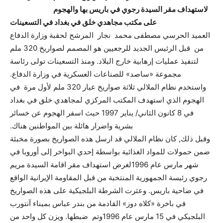
لاستهداف مقر السيدة رجوي في باريس بها والهجوم
على مكتب مجاهدي خلق في بغداد في التسعينات
العميد الحرسي مصطفى محمد نجار المرشح لحقبة وزارة الدفاع
من قبل الرئيس الجديد للرجعيين هو المصمم لصواريخ 320 ملم
لتنفيذ عمليات إرهابية خارج البلاد. ومنذ التسعينات تولى رئاسة
مجموعة «ساصد» للصناعات العسكرية في وزارة الدفاع.
واستخدم نظام الملالي ثلاثة صواريخ عيار 320 ملم لأول مرة في
الهجوم الذي استهدف المكتب المركزي لمجاهدي خلق في بغداد
في 8 كانون الثاني/ يناير 1997 حيث اسفر الهجوم عن خسائر
بشرية واضرار هائلة بين المواطنين هناك.
وقبل ذلك, كان نظام الملالي قد ارسل هذه الصواريخ بصورة مخبئة
ضمن حمولات للمواد الغذائية بواسطة إحدي البواخر إلى أوروبا في
شهر مارس عام 1996لغرض استهداف مقر اقامة السيدة مريم
رجوي رئيسة الجمهورية المنتخبة من قبل المقاومة الإيرانية الواقع
في ضاحية باريس. وعثرت الشرطة البلجيكية على هذه الصواريخ
في باخرة «كلاه دوز» القادمة من بندر عباس بميناء آنتورب
البلجيكي في 15 مارس عام 1996وتم ضبطها. ويزن كل واحد من