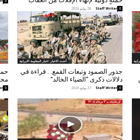
حملةٍ دولية لإنهاء الإفلات من العقاب
er
0
Staff Writer
-
28 يوليو 2026
0
انية
أحدث الاخبار: اخبار المقاومة الايرانية
جذور الصمود وتبعات القمع. . قراءة في
حمل
دلالات ذكرى “الضياء الخالد”
مجا
Staff Writer
-
27 يوليو 2026
er
0
0