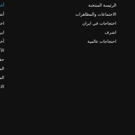
الرئيسة المنتخبة
أخب
الاجتماعات والمظاهرات
أش
احتجاجات في ايران
احت
اشرف
اير
احتجاجات عالمية
أخب
الأ
حقو
الم
الم
الا