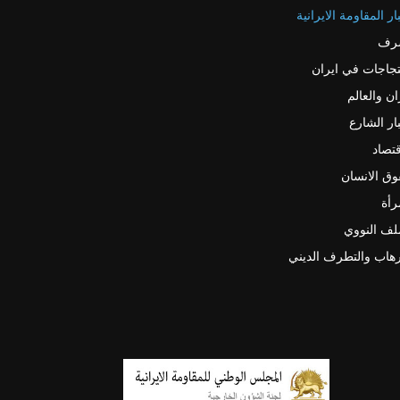
ار المقاومة الايرانية
رف
جاجات في ايران
ان والعالم
ار الشارع
قتصاد
ق الانسان
رأة
لف النووي
رهاب والتطرف الديني