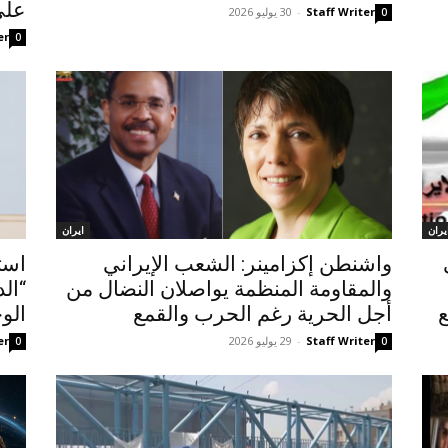
على
Staff Writer
-
30 يوليو 2026
0
er
0
یران
ايران
واشنطن إكزامينر: الشعب الإيراني
استر
والمقاومة المنظمة يواصلان النضال من
“ال
ع
أجل الحرية رغم الحرب والقمع
الو
Staff Writer
-
29 يوليو 2026
er
0
0