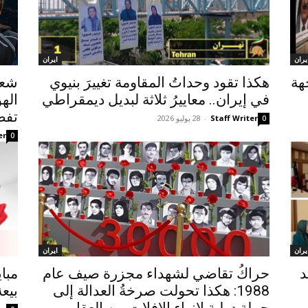
يران
ايران
هة
هکذا تقود وحداتُ المقاومة تغييرَ بنيوي
في إيران.. معاييرُ ثلاثة لبديل ديمقراطي
اله
تفض
Staff Writer
-
28 يوليو 2026
0
er
0
يران
ايران
د
حراكُ تقاضي لشهداء مجزرة صیف عام
مباي
1988: هکذا تحولت صرخةُ العدالة إلى
بيع