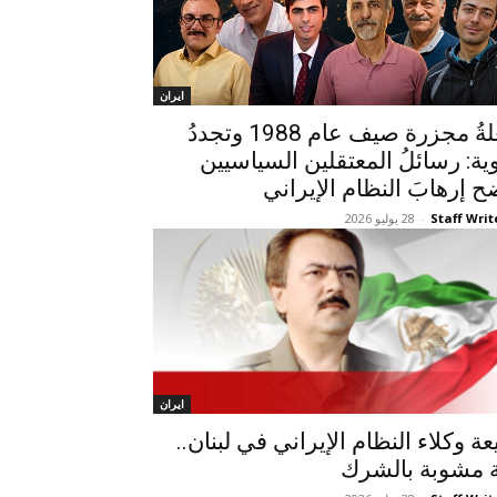
ايران
شعلةُ مجزرة صیف عام 1988 وتجددُ
وية: رسائلُ المعتقلين السياسيين
ح إرهابَ النظام الإيراني
Staff Writ
-
28 يوليو 2026
ايران
عة وكلاء النظام الإيراني في لبنان..
ة مشوبة بالشرك