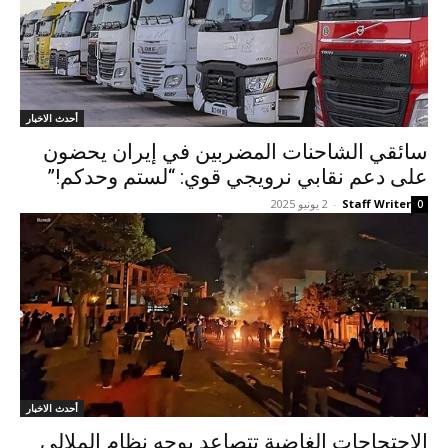
أحدث الاخبار
سائقي الشاحنات المضربین في إيران یحضون
علی دعم نقابي نرویجي قوي: “لستم وحدكم!”
Staff Writer
-
2 يونيو 2025
0
أحدث الاخبار
الاحتجاجات الغاضبة تتصاعد بوجه نظام الملالي