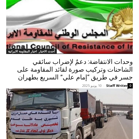
أحدث الاخبار: اخبار المقاومة الايرانية
وحدات الانتفاضة: دعمٌ لإضراب سائقي
الشاحنات وتركيب صورة لقائد المقاومة على
جسر في طريق “إمام علي” السريع بطهران
Staff Writer
-
10 يونيو 2025
0