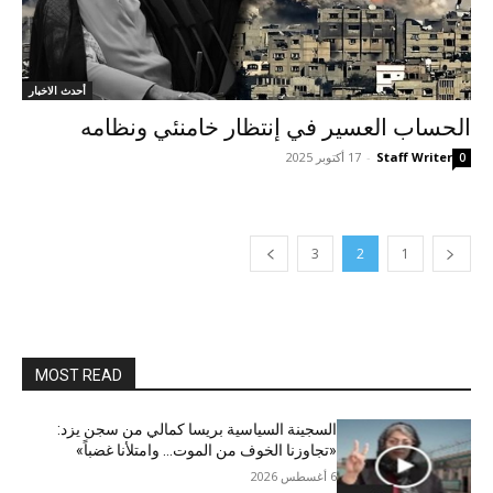
أحدث الاخبار
الحساب العسير في إنتظار خامنئي ونظامه
Staff Writer
-
17 أكتوبر 2025
0
3
2
1
MOST READ
السجينة السياسية بريسا كمالي من سجن يزد:
«تجاوزنا الخوف من الموت… وامتلأنا غضباً»
6 أغسطس 2026