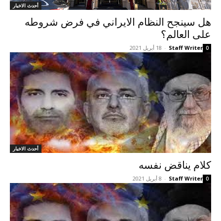
أحدث الاخبار
هل سينجح النظام الايراني في فرض شروطه
على العالم؟
Staff Writer
-
18 أبريل 2021
0
أحدث الاخبار
کلام يناقض نفسه
Staff Writer
-
8 أبريل 2021
0