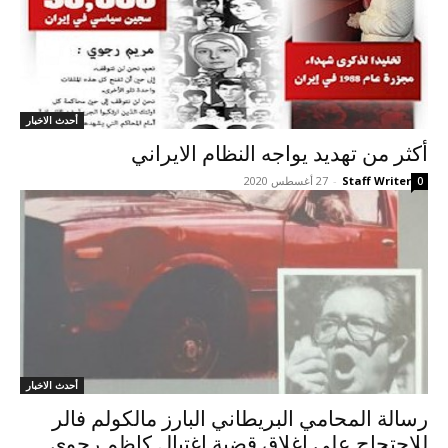
أحدث الاخبار
أکثر من تهديد يواجه النظام الايراني
Staff Writer
-
27 أغسطس 2020
0
أحدث الاخبار
رسالة المحامي البريطاني البارز مالكولم فالر
للاحتجاج على إغلاق قضية اغتيال كاظم رجوي