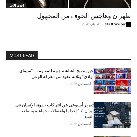
أحدث الاخبار
طهران وهاجس الخوف من المجهول
Staff Writer
-
20 مايو 2020
0
MOST READ
حين تصبح الشاشة جبهة للمقاومة… “سيمای
آزادي” وثلاثة عقود من معركة الوعي
9 أغسطس 2026
تقرير أسبوعي عن انتهاكات حقوق الإنسان في
إيران: 17 إعداما واعتقالات جماعية وتصاعد
القمع
9 أغسطس 2026