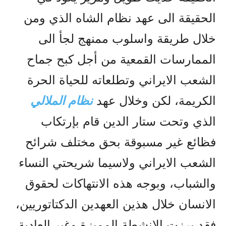
الحقيقة الى عهد نظام الشاه الذي ومن
خلال طريقة واسلوب ممنهج لجأ الى
الممارسات القمعية من أجل کبح جماح
الشعب الايراني وتطلعاته للحياة الحرة
الکريمة، لکن وخلال عهد
نظام الملالي
الذي وتحت ستار الدين قام بإرتکاب
فظائع غير مسبوقة بحق مختلف شرائح
الشعب الايراني ولاسيما شريحتي النساء
والشباب، وبوجه هذه الانتهاکات لحقوق
الانسان خلال هذين العهدين الدکتاتوريين،
فقد برزت الانشطة المميزة وغير العادية