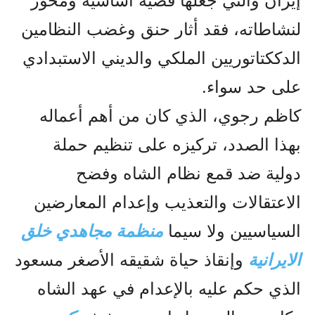
إيران والتي جعلها قضية أساسية ومحور
لنشاطاته، فقد أثار حنق وغضب النظامين
الدککتاتوريين الملکي والديني الاستبدادي
على حد سواء.
کاظم رجوي، الذي کان من أهم أعماله
بهذا الصدد، تركيزه على تنظيم حملة
دولية ضد قمع نظام الشاه وفضح
الاعتقالات والتعذيب وإعدام المعارضين
السياسيين ولا سيما
منظمة مجاهدي خلق
الایرانیة
وإنقاذ حياة شقيقه الأصغر مسعود
الذي حكم عليه بالإعدام في عهد الشاه