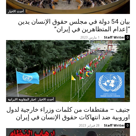
أحدث الاخبار
بیان 54 دولة في مجلس حقوق الإنسان یدین
“إعدام المتظاهرين في إيران”
Staff Writer
-
1 مارس 2023
0
أحدث الاخبار: اخبار المقاومة الايرانية
جنيف – مقتطفات من کلمات وزراء خارجية لدول
اوروبية ضد انتهاكات حقوق الإنسان في إيران
Staff Writer
-
28 فبراير 2023
0