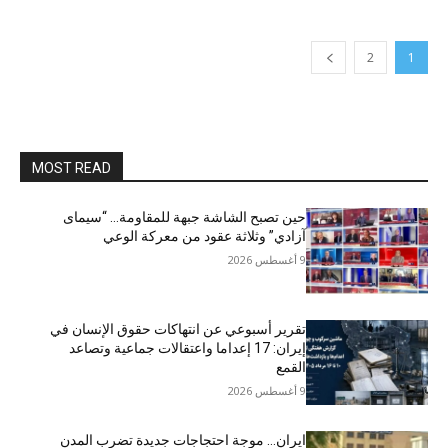
2
1
MOST READ
حين تصبح الشاشة جبهة للمقاومة… “سيمای
آزادي” وثلاثة عقود من معركة الوعي
9 أغسطس 2026
تقرير أسبوعي عن انتهاكات حقوق الإنسان في
إيران: 17 إعداما واعتقالات جماعية وتصاعد
القمع
9 أغسطس 2026
ایران… موجة احتجاجات جديدة تضرب المدن