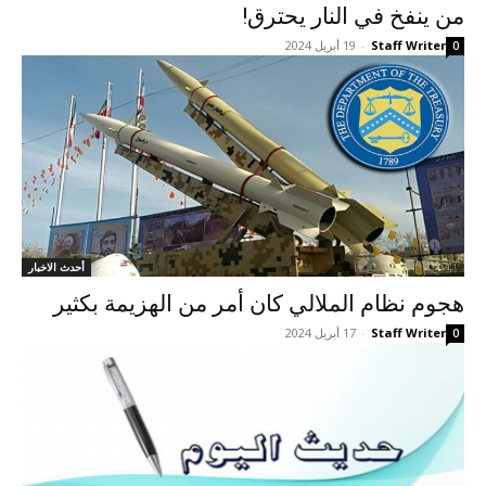
من ينفخ في النار يحترق!
Staff Writer
-
19 أبريل 2024
0
أحدث الاخبار
هجوم نظام الملالي کان أمر من الهزيمة بکثير
Staff Writer
-
17 أبريل 2024
0