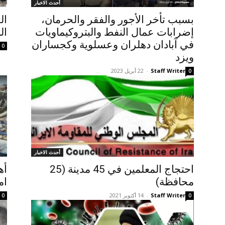
أحدث الاخبار
بسبب تأخر الأجور والفقر والحرمان،
ال
إضرابات عمال النفط والبتروكيماويات
ال
في آبادان دهلران وعسلوية وکجساران
0
ويزد
Staff Writer
-
22 أبريل 2023
0
أحدث الاخبار
احتجاج المعلمين في 45 مدينة (25
أه
محافظة)
ام
Staff Writer
-
14 أكتوبر 2021
0
0