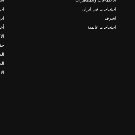
احتجاجات في ايران
احت
اشرف
اير
احتجاجات عالمية
أخب
الأ
حقو
الم
الم
الا