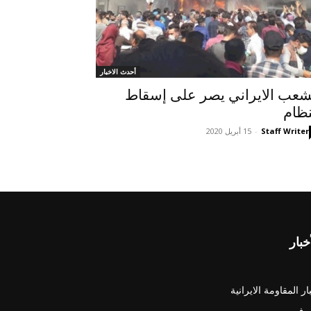
أحدث الاخبار
شعب الايراني يصر على إسقاط
نظام
Staff Writer
-
15 أبريل 2020
خبار
ار المقاومة الايرانية
رف