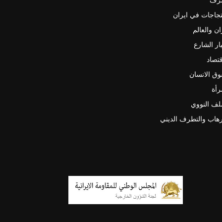
جاجات في ايران
ان والعالم
ار الشارع
قتصاد
ق الانسان
رأة
لف النووي
رهاب والتطرف الديني