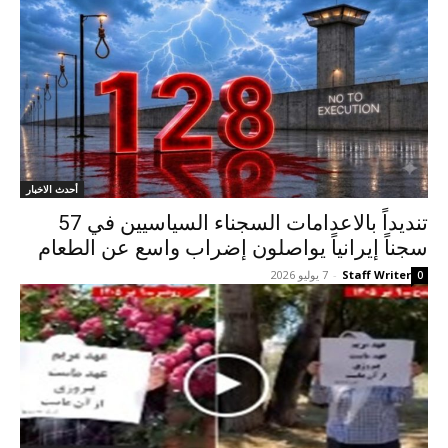
أحدث الاخبار
تندیداً بالاعدامات السجناء السياسيين في 57
سجناً إيرانياً یواصلون إضراب واسع عن الطعام
Staff Writer
-
7 يوليو 2026
0