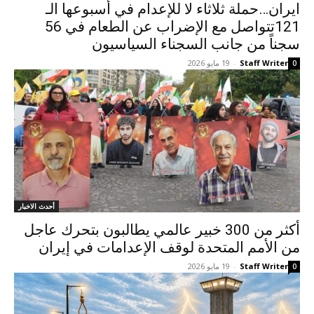
ایران…حملة ثلاثاء لا للإعدام في أسبوعها الـ
121تتواصل مع الإضراب عن الطعام في 56
سجناً من جانب السجناء السياسيون
Staff Writer
-
19 مايو 2026
0
أحدث الاخبار
أكثر من 300 خبير عالمي يطالبون بتحرك عاجل
من الأمم المتحدة لوقف الإعدامات في إيران
Staff Writer
-
19 مايو 2026
0