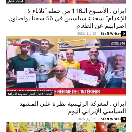
أحدث الاخبار
ایران.. الأسبوع الـ118 من حملة “ثلاثاء لا
للإعدام” سجناء سياسيين في 56 سجناً یواصلون
اضرابهم عن الطعام
Staff Writer
-
29 أبريل 2026
0
أحدث الاخبار: اخبار المقاومة الايرانية
إيران..المعركة الرئيسية نظرة على المشهد
السياسي الإيراني اليوم
Staff Writer
-
28 أبريل 2026
0