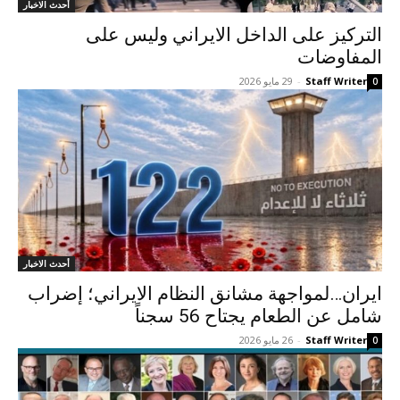
أحدث الاخبار
الترکيز على الداخل الايراني وليس على
المفاوضات
Staff Writer
-
29 مايو 2026
0
أحدث الاخبار
ایران…لمواجهة مشانق النظام الایراني؛ إضراب
شامل عن الطعام يجتاح 56 سجناً
Staff Writer
-
26 مايو 2026
0