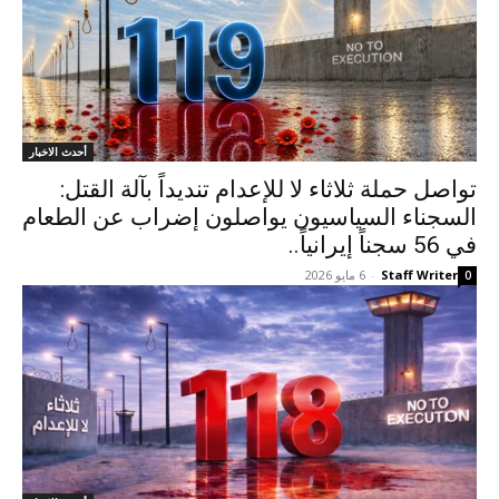
أحدث الاخبار
تواصل حملة ثلاثاء لا للإعدام تنديداً بآلة القتل:
السجناء السياسيون يواصلون إضراب عن الطعام
في 56 سجناً إيرانياً..
Staff Writer
-
6 مايو 2026
0