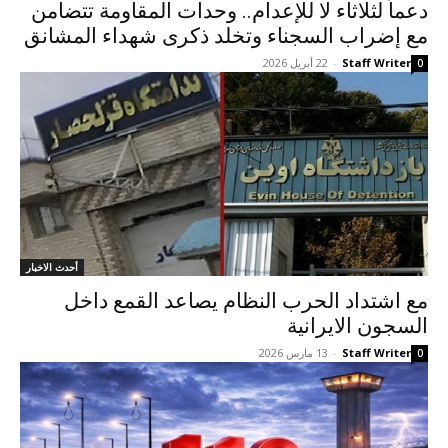
دعماً لثلاثاء لا للإعدام.. وحدات المقاومة تتضامن
مع إضراب السجناء وتخلد ذكرى شهداء المشانق
Staff Writer
-
22 أبريل 2026
0
أحدث الاخبار
مع اشتداد الحرب النظام یصاعد القمع داخل
السجون الایرانیة
Staff Writer
-
13 مارس 2026
0