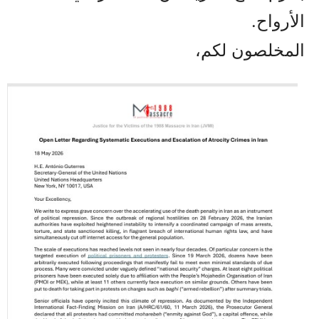
الأرواح.
المخلصون لكم،