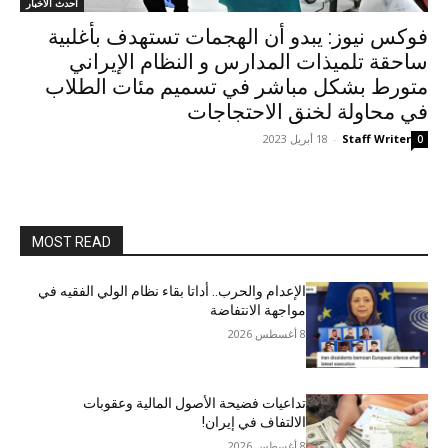
أحدث الاخبار
فوكس نيوز: يبدو أن الهجمات تستهدف بأغلبية
ساحقة تلميذات المدارس و النظام الإيراني
متورط بشكل مباشر في تسميم مئات الطلاب
في محاولة لخنق الاحتجاجات
Staff Writer
-
18 أبريل 2023
0
MOST READ
الإعدام والحرب.. أداتا بقاء نظام الولي الفقيه في
مواجهة الانتفاضة
8 أغسطس 2026
تداعيات فضيحة الأصول المالية وعقوبات
الالتفاف في إيران!
8 أغسطس 2026