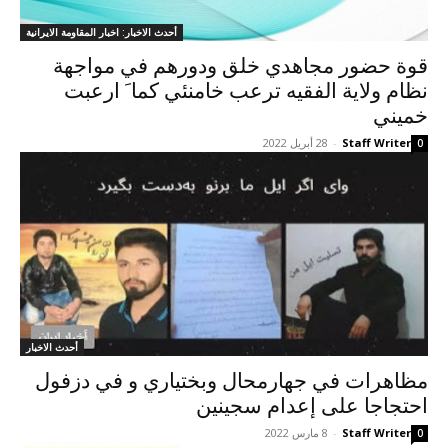
أحدث الاخبار: اخبار المقاومة الايرانية
قوة حضور مجاهدي خلق ودورهم في مواجهة
نظام ولاية الفقيه ترعب خامنئي کما َ ارعبت
خميني
Staff Writer
-
28 أبريل 2022
0
أحدث الاخبار
مظاهرات في جهارمحال وبختياري و في دزفول
احتجاجا على إعدام سجينین
Staff Writer
-
8 مارس 2022
0