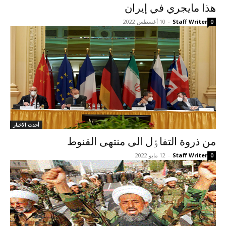
هذا مايجري في إيران
Staff Writer
-
10 أغسطس 2022
0
أحدث الاخبار
من ذروة التفاٶل الى منتهى القنوط
Staff Writer
-
12 مايو 2022
0