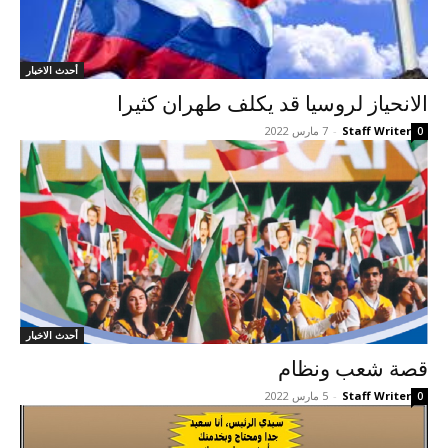
أحدث الاخبار
الانحياز لروسيا قد يکلف طهران کثيرا
Staff Writer
-
7 مارس 2022
0
أحدث الاخبار
قصة شعب ونظام
Staff Writer
-
5 مارس 2022
0