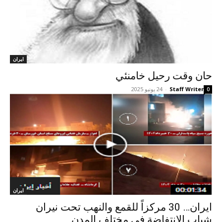
ايران
حان وقت رحيل خامنئي
Staff Writer
-
24 يونيو 2025
0
ايران
ایران… 30 مركزاً للقمع والنهب تحت نیران
شباب الانتفاضة في مختلف المدن