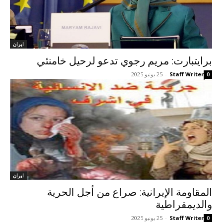
ايران
برايتبارت: مريم رجوي تدعو لرحيل خامنئي
Staff Writer
-
25 يونيو 2025
0
ايران
المقاومة الإيرانية: صراع من أجل الحرية
والديمقراطية
Staff Writer
-
25 يونيو 2025
0