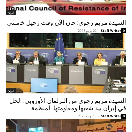
ايران
السيدة مریم رجوي: حان الآن وقت رحيل خامنئي
Staff Writer
-
22 يونيو 2025
0
ايران
السیدة مريم رجوي من البرلمان الأوروبي: الحل
في إيران بيد شعبها ومقاومتها المنظمة
Staff Writer
-
19 يونيو 2025
0