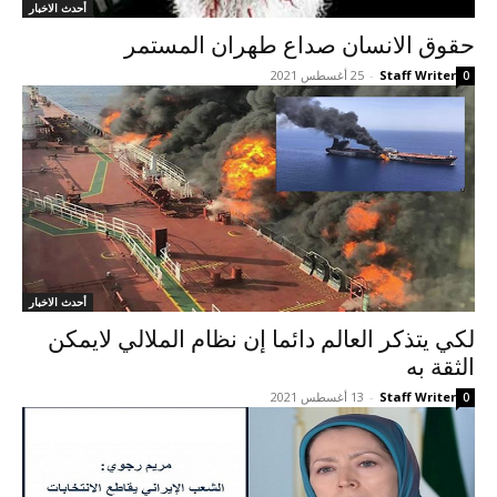
أحدث الاخبار
حقوق الانسان صداع طهران المستمر
Staff Writer
-
25 أغسطس 2021
0
أحدث الاخبار
لکي يتذکر العالم دائما إن نظام الملالي لايمکن
الثقة به
Staff Writer
-
13 أغسطس 2021
0