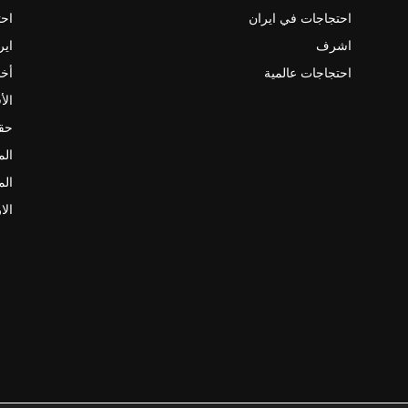
احتجاجات في ايران
احت
اشرف
اير
احتجاجات عالمية
أخب
الأ
حقو
الم
الم
الا