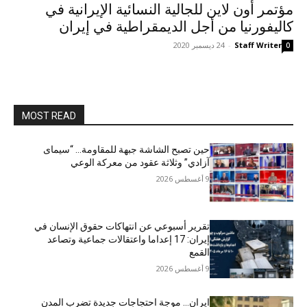
مؤتمر أون لاين للجالية النسائية الإيرانية في
كاليفورنيا من أجل الديمقراطية في إيران
Staff Writer
-
24 ديسمبر 2020
0
MOST READ
حين تصبح الشاشة جبهة للمقاومة… “سيمای
آزادي” وثلاثة عقود من معركة الوعي
9 أغسطس 2026
تقرير أسبوعي عن انتهاكات حقوق الإنسان في
إيران: 17 إعداما واعتقالات جماعية وتصاعد
القمع
9 أغسطس 2026
ایران… موجة احتجاجات جديدة تضرب المدن