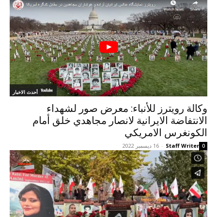
أحدث الاخبار
وكالة رويترز للأنباء: معرض صور لشهداء
الانتفاضة الايرانية لانصار مجاهدي خلق أمام
الكونغرس الامريكي
Staff Writer
-
16 ديسمبر 2022
0