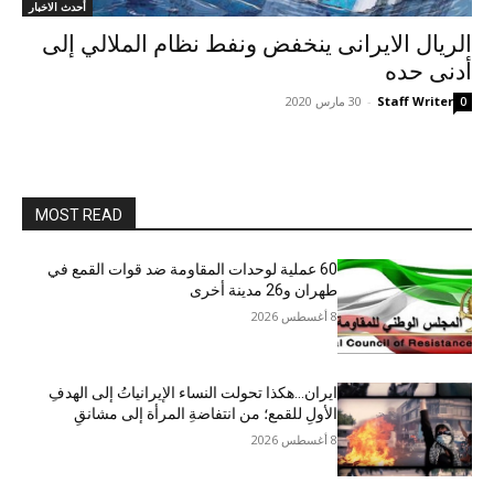
أحدث الاخبار
الريال الایرانی ینخفض ونفط نظام الملالي إلى
أدنى حده
Staff Writer
-
30 مارس 2020
0
MOST READ
60 عملية لوحدات المقاومة ضد قوات القمع في
طهران و26 مدينة أخرى
8 أغسطس 2026
ایران…هکذا تحولت النساء الإيرانياتُ إلى الهدفِ
الأولِ للقمع؛ من انتفاضةِ المرأة إلى مشانقِ
8 أغسطس 2026