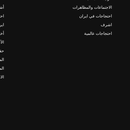
الاجتماعات والمظاهرات
أش
احتجاجات في ايران
احت
اشرف
اير
احتجاجات عالمية
أخب
الأ
حقو
الم
الم
الا