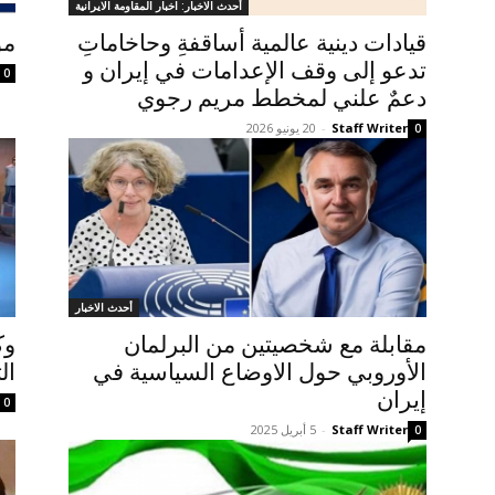
أحدث الاخبار: اخبار المقاومة الايرانية
قيادات دينية عالمية أساقفةِ وحاخاماتِ
موج
تدعو إلى وقف الإعدامات في إيران و
0
دعمٌ علني لمخطط مریم رجوي
Staff Writer
-
20 يونيو 2026
0
أحدث الاخبار
مقابلة مع شخصيتين من البرلمان
وك
الأوروبي حول الاوضاع السياسية في
ال
إيران
0
Staff Writer
-
5 أبريل 2025
0