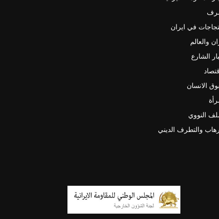
رف
جاجات في ايران
ان والعالم
ار الشارع
قتصاد
ق الانسان
رأة
لف النووي
رهاب والتطرف الديني