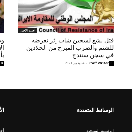
أحدث الاخبار
قتل بشع لسجين شاب إثر تعرضه
وص
للشتم والضرب المبرح من الجلادين
ال
في سجن سنندج
بأ
Staff Writer
-
4 نوفمبر 2021
0
0
الوسائط المتعددة
الأ
الرئيسة المنتخبة
أخب