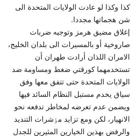
کذا وکذا لو عادت الولايات المتحدة الى
شن هجماتها مجددا.
إغلاق مضيق هرمز وتوجيه ضربات
صاروخية أو بالمسيرات الى بلدان الخليج،
الامران اللذان أرادت طهران أن
تستخدمهما کورقتي ضغط ومساومة ضد
الولايات المتحدة حتى تتفق معها وفق
سياق يخدم مستبل النظام السائد فيها
ويضمن عدم تعرضه لمخاطر تدفعه نحو
الانهيار، لکن ومع تزايد مٶشرات التنديد
والرفض بهذين الخيارين المثيرين للجدل