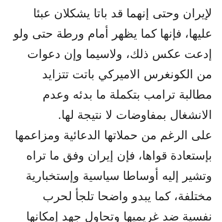
لإيران وحتى إنهما قد باتا يشکلان عبئا
عليها، فإنها کما يظهر أمام ورطة حتى ولو
إدعت عکس ذلك، ولاسيما وإن دعوات
من الکونغرس الاميرکي باتت تتزايد
مطالبة ترامب بتکملة ما بدئه وعدم
الانشغال بمفاوضات لا نتيجة لها.
على الرغم من حملاتها الدعائية ومزاعمها
بإستعادة قواها، فإن إيران وفق ما تراه
وتشير إليه أوساطا سياسية وإستخبارية
مختلفة، کما يبدو واضحا تلجأ لحرب
نفسية ضد غريميها وتحاول جهد إمکانها