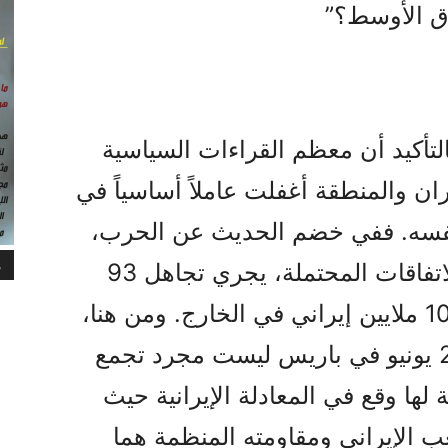
رق الأوسط؟”
لتأكيد أن معظم القراءات السياسية
ران والمنطقة أغفلت عاملاً أساسياً في
 نفسه. ففي خضم الحديث عن الحرب،
م
والمفاوضات، ومضيق هرمز، والاتفاقات المحتملة، يجري تجاهل 93
مليون إيراني في الداخل، ونحو 10 ملايين إيراني في الخارج. ومن هنا،
شدد زاهدي على أن مظاهرة 20 يونيو في باريس ليست مجرد تجمع
لها وقع في المعادلة الإیرانیة حیث
 الإيراني ومقاومته المنظمة هما