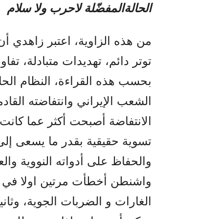
الحالة‌المفضّلة لاحرب ولا سلام
من هذه الزاوية، اعتبر زاهدي أن
توتر دائم، تهديدات متبادلة، ت
بحسب هذه القراءة، النظام الحا
الشعب الإیراني وانتفاضته القاد
الانتفاضة أصبحت أکثر عما کانت 
تسوية حقيقية بقدر ما يسعى إلى
والحفاظ على أدواته النووية والع
واشنطن أخطأت مرتین اولا في تق
الغارات و الضربات الجویة‌، وثانی