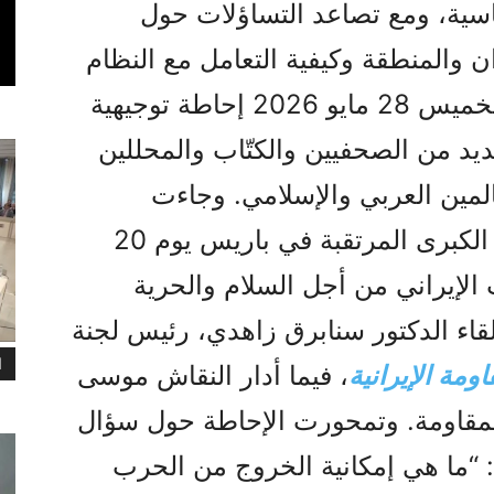
ية، ومع تصاعد التساؤلات حول
 والمنطقة وکیفیة التعامل مع النظام
الحاکم في‌إیران، عُقدت مساء الخميس 28 مايو 2026 إحاطة توجيهية
ید من الصحفيين والكتّاب والمحللين
عالمين العربي والإسلامي. وجاءت
الإحاطة قبيل المظاهرة الإيرانية الكبرى المرتقبة في باريس يوم 20
 الشعب الإيراني من أجل السلام والحرية
قاء الدكتور سنابرق زاهدي، رئيس لجنة
ا
مة الإيرانية
، فيما أدار النقاش موسى
مقاومة. وتمحورت الإحاطة حول سؤال
 “ما هي إمكانية الخروج من الحرب