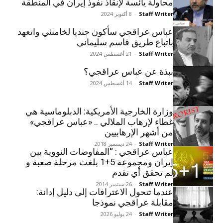
محاولة يائسة لإنقاذ نفوذ إيران في المنطقة
Staff Writer
-
8 أكتوبر 2024
عباس عراقجي سأكون جنديا لخامنئي واتعهد
باتباع طریق قاسم سليماني
Staff Writer
-
21 أغسطس 2024
نبذة عن عباس عراقجي؟
Staff Writer
-
14 أغسطس 2024
وزارة الخارجية الأمريكية: الدبلوماسية هي
غطاء لإرهاب الملالي .. «عباس عراقجي»
من أشهر الإرهابيين
Staff Writer
-
24 ديسمبر 2018
عباس عراقجي : “المفاوضات النووية بين
إيران ومجموعة 5+1 بلغت مرحلة صعبة و
لم تحقق أي تقدم
Staff Writer
-
26 سبتمبر 2014
عندما تتحول الاعترافات إلى دليل إدانة:
مقابلة عراقجي نموذجا
Staff Writer
-
24 يوليو 2026