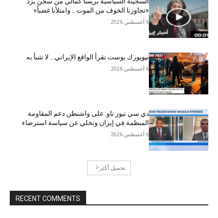
السجينة السياسية بريسا كمالي من سجن يزد:
«تجاوزنا الخوف من الموت… وامتلأنا غضباً»
6 أغسطس 2026
نيويورك بوست تقرأ الواقع الإيراني… لا تتنبأ به
6 أغسطس 2026
دي سي نيوز ناو: على واشنطن دعم المقاومة
المنظمة في إيران وتخلي عن سياسة استرضاء
6 أغسطس 2026
تحميل أكثر
RECENT COMMENTS