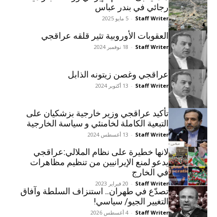
رجائي في بندر عباس
Staff Writer
-
5 مايو 2025
العقوبات الأوروبية تثیر قلقه عراقجي
Staff Writer
-
18 نوفمبر 2024
عراقجي وغصن زيتونه الذابل
Staff Writer
-
13 أكتوبر 2024
تأکید عراقجي وزير خارجية بزشكيان علی
التبعیة الکاملة لخامنئي و سیاسة الخارجیة
Staff Writer
-
13 أغسطس 2024
لانها خطیرة علی نظام الملالي:عراقجي
یدعو لمنع الإيرانيين من تنظيم مظاهرات
في الخارج
Staff Writer
-
20 فبراير 2023
تصدّع في طهران.. استنزاف السلطة وآفاق
التغيير الجيو/ سياسي!
Staff Writer
-
4 أغسطس 2026