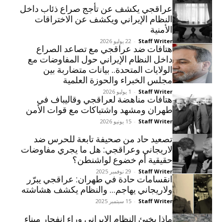
عراقجي یکشف عن تأجج صراع ذئاب داخل
النظام الإيراني ویكشف عن الاختراقات
الأمنية
Staff Writer
-
22 يوليو 2026
هتافات ضد عراقجي مع تصاعد الصراع
داخل النظام الإيراني حول المفاوضات مع
الولايات المتحدة.. بيانات متضاربة بين
مجلس الخبراء والحوزة العلمية
Staff Writer
-
1 يوليو 2026
هتافات مناهضة لعراقجي وقاليباف في
طهران ومشهد واشتباکات مع قوات الأمن
Staff Writer
-
15 يونيو 2026
تصعيد حاد من صحيفة تابعة للحرس ضد
لاريجاني وعراقجي: هل ما يجري مفاوضات
حقيقية أم خضوع لواشنطن؟
Staff Writer
-
29 نوفمبر 2025
انقسامات حادة في طهران: عراقجي يبرّر
ولاريجاني يهاجم… والنظام يكشف هشاشته
Staff Writer
-
15 سبتمبر 2025
ماذا يخبئ النظام الإيراني وراء انفجار ميناء