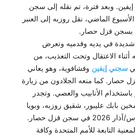
 العنبر 209 بسجن إيفين. وبعد فترة، تم نقله إلى سجن
أسبوع الماضي، نقل روزبه إلى العنبر
شديدة في يديه وقدميه وتعرض
ثناء الاعتقال وتحت التعذيب، من
ي
سجني إيفين
وفشافوية، وهو يعاني
صار. كما منعه الجلادون من زيارة
باستخدام الأنابيب والعصي. وتجدر
خين بابك عليبور، شقيق روزبه، وبويا
معنية التابعة للأمم المتحدة وكافة