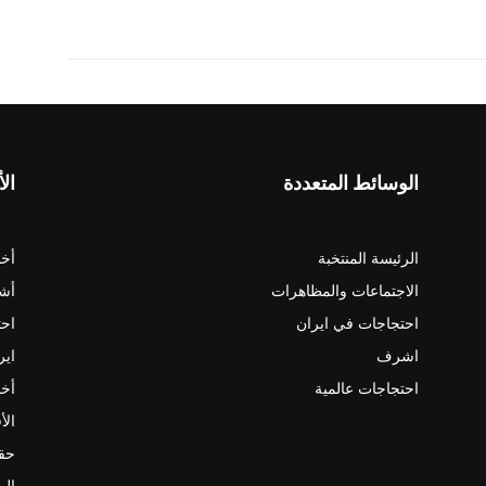
الوسائط المتعددة
الأ
الرئيسة المنتخبة
أخب
الاجتماعات والمظاهرات
أش
احتجاجات في ايران
احت
اشرف
اير
احتجاجات عالمية
أخب
الأ
حقو
الم