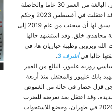
عام 2025. وكانت فروغ تقي بور، البالغة من العمر 30 عاما والحاصلة
على بكالوريوس في المحاسبة، قد اعتقلت في أغسطس 2023 وحكم
عليها بالسجن لمدة 15 عاما. كما سبق لها أن سجنت من عام 2019 إلى
ظمة مجاهدي خلق. وقد استشهد خالها
الله وبروين وطيبة جباريان ها، في
قتها حاليا في
أشرف 3
.
سي روزبه عليبور، البالغ من العمر
م
هيد بابك عليبور والمعتقل منذ أربعة
جن قزل حصار في حالة من الغموض
دة. وقد اعتقل بعد تعرضه للضرب
المبرح في 26 يناير/كانو الثاني 2026 في طهران، وخضع للاستجواب