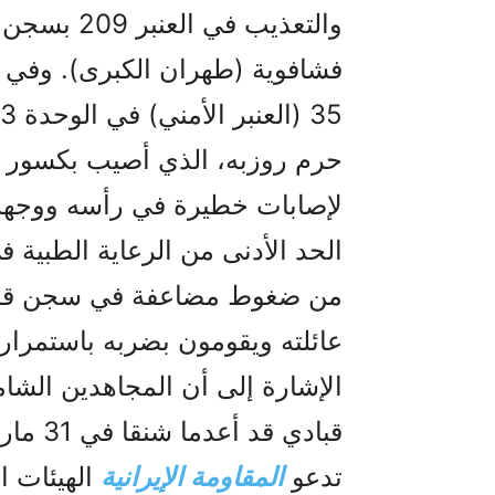
والتعذيب في
فشافوية (طهران الكبرى). وفي ال
35 (العنبر الأمني) في الوحدة 3 بسجن قزل حصار.
حرم روزبه، الذي أصيب بكسور 
لإصابات خطيرة في رأسه ووجهه أ
الحد الأدنى من الرعاية الطبية ف
من ضغوط مضاعفة في سجن قزل ح
عائلته ويقومون بضربه باستمرار 
الإشارة إلى أن المجاهدين الشام
قبادي قد أعدما شنقا في 31 مارس/آذار 2026 في سجن قزل حصار.
تدعو
المقاومة الإيرانية
الهيئات ال