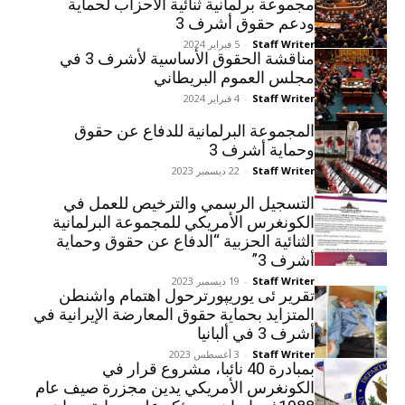
مجموعة برلمانية ثنائية الأحزاب لحماية
ودعم حقوق أشرف 3
Staff Writer
-
5 فبراير 2024
مناقشة الحقوق الأساسية لأشرف 3 في
مجلس العموم البريطاني
Staff Writer
-
4 فبراير 2024
المجموعة البرلمانية للدفاع عن حقوق
وحماية أشرف 3
Staff Writer
-
22 ديسمبر 2023
التسجيل الرسمي والترخيص للعمل في
الكونغرس الأمريكي للمجموعة البرلمانية
الثنائية الحزبية “الدفاع عن حقوق وحماية
أشرف 3”
Staff Writer
-
19 ديسمبر 2023
تقرير ئی یوریپورترحول اهتمام واشنطن
المتزايد بحماية حقوق المعارضة الإيرانية في
أشرف 3 في ألبانيا
Staff Writer
-
3 أغسطس 2023
بمبادرة 40 نائبا، مشروع قرار في
الكونغرس الأمريكي یدین مجزرة صيف عام