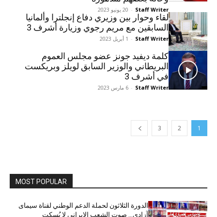
Staff Writer
-
20 يونيو 2023
لقاء وحوار بین وزيري دفاع إنجلترا وألمانيا
السابقين مع مريم رجوي وزيارة أشرف 3
Staff Writer
-
1 أبريل 2023
کلمة ديفيد جونز عضو مجلس العموم
البريطاني والوزير السابق لويلز وبريكست
في أشرف 3
Staff Writer
-
6 مارس 2023
3
2
1
MOST POPULAR
الدورة الثلاثون لحملة الدعم الوطني لقناة سیمای
آزادی… صوت الشعب الإيراني لا يُسكت