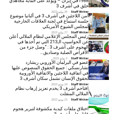
1988في إيران – ویؤکد علی حماية مجاهدي
خلق في أشرف 3
Staff Writer
-
29 يوليو 2023
أمن اللاجئين في أشرف 3 في ألبانيا موضوع
جلسة استماع في لجنة العلاقات الخارجية
لمجلس الشيوخ الأمريكي
Staff Writer
-
27 يوليو 2023
رئيس المجلس الإعلامي لنظام الملالي أعلن
عن الحواسيب الـ213 التي تم أخذها في
الهجوم على أشرف 3 : “وصل جزء من
الأقراص الصلبة وصناديق...
Staff Writer
-
3 يوليو 2023
عضو في البرلمان الأوروبي ريشارد
تشارنسكي : جميع الحقوق المنصوص عليها
في اتفاقية اللاجئين والاتفاقية الأوروبية
لحقوق الإنسان تشمل سكان أشرف 3
Staff Writer
-
24 يونيو 2023
اقتاحم أشرف 3 يخدم تعزيز إرهاب نظام
الملالي المنفلت
Staff Writer
-
23 يونيو 2023
اختلاق ملفات كيدية مكشوفة لتبرير هجوم
قاتل على أشرف 3