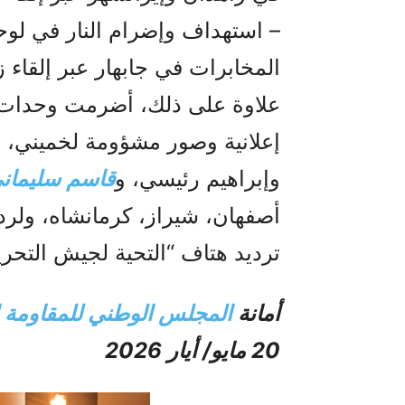
– استهداف وإضرام النار في لوح
المخابرات في جابهار عبر إلقاء 
علاوة على ذلك، أضرمت وحدات ا
إعلانية وصور مشؤومة لخميني، 
وإبراهيم رئيسي، و
قاسم سليمان
أصفهان، شيراز، كرمانشاه، ولرد
ترديد هتاف “التحية لجيش التحري
أمانة
المجلس الوطني للمقاومة ال
20 مايو/ أيار 2026