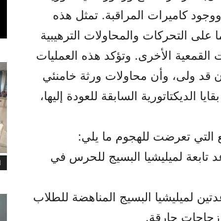
وجود كاميرات المراقبة. تمثل هذه
 على التحركات والمحاولات الترهيبية
 القمعية الأخرى. وتؤكد هذه العمليات
ان قد ولى، وأن محاولات ورثة خامنئي
 الديكتاتورية السابقة للعودة إليها،
لتي تعرضت للهجوم ما يلي:
4 مراكز وقواعد تابعة لميليشيا البسيج للحرس في
ا
تين لميليشيا البسيج المناهضة للطلاب
 زجاجات حارقة.