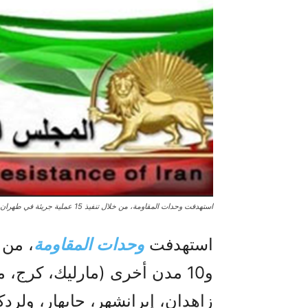
استهدفت وحدات المقاومة، من خلال تنفيذ 15 عملية جريئة في طهران و10 مدن
استهدفت
وحدات المقاومة
و10 مدن أخرى (مارليك، كرج،
زاهدان، إيرانشهر، جابهار، ولردك