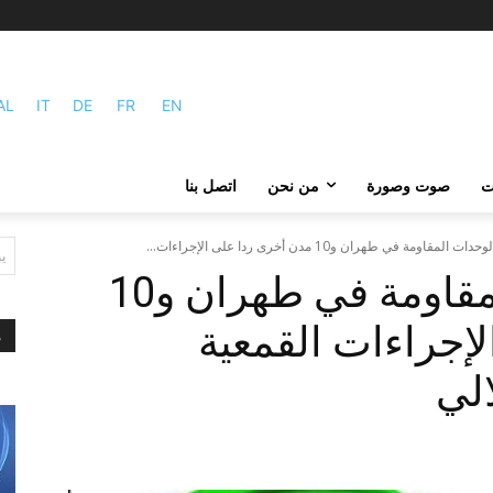
AL
IT
DE
FR
EN
ات
صوت وصورة
من نحن
اتصل بنا
ي
15 عملية لوحدات المقاومة في طهران و10
إجراءات القمعية
م
الي