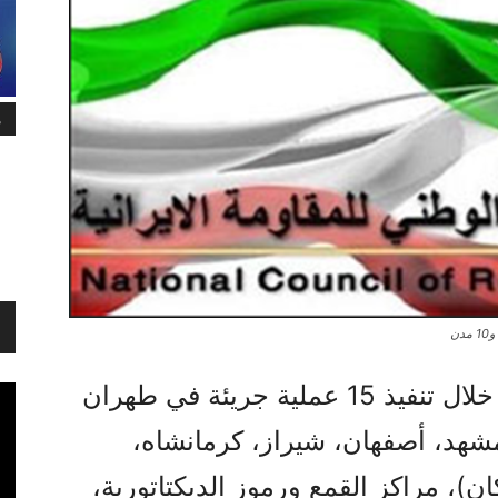
م
، من خلال تنفيذ 15 عملية جريئة في طهران
 مشهد، أصفهان، شيراز، كرمانشاه،
ان)، مراكز القمع ورموز الديكتاتورية،