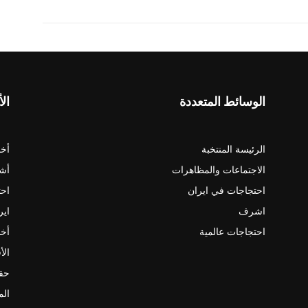
الوسائط المتعددة
الأ
الرئيسة المنتخبة
أخب
الاجتماعات والمظاهرات
أش
احتجاجات في ايران
احت
اشرف
اير
احتجاجات عالمية
أخب
الأ
حقو
الم