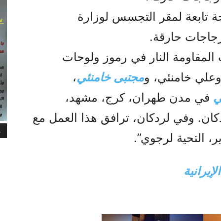
ة تابعة لمقر التجسس لوزارة
زجاجات حارقة.
لمقاومة النار في رموز ولوحات
وعلي خامنئي، و
مجتبى خامنئي
،
ي
في مدن طهران، كرج، مشهد،
كان. وفي لردكان، ترافق هذا العمل مع
م
ر، التحية لرجوي”.
إيرانية