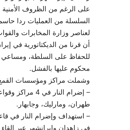
على الرغم من الظروف الأمنية و
السلسلة من العمليات ردا حاسما
لعناصر وزارة المخابرات والقوات
أن قرنا من الديكتاتورية في إير
للحفاظ على السلطة، ومساعي بقايا
محكوم عليها بالفشل.
وشملت مراكز ومؤسسات القمع ا
– إضرام النار في 
طهران، ومارليك، وجابهار.
– استهداف وإضرام النار في قاعد
في زاهدان وإيرانشهر عبر إلقاء