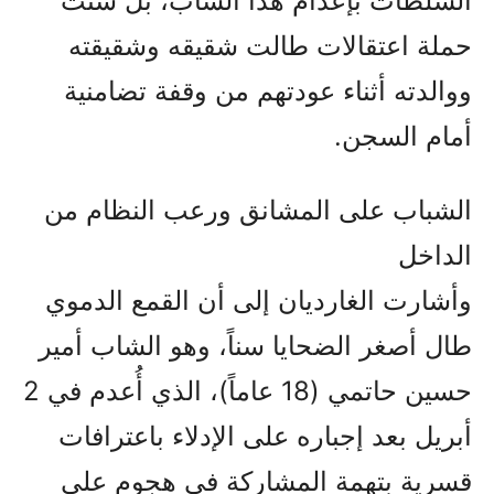
السلطات بإعدام هذا الشاب، بل شنت
حملة اعتقالات طالت شقيقه وشقيقته
ووالدته أثناء عودتهم من وقفة تضامنية
أمام السجن.
الشباب على المشانق ورعب النظام من
الداخل
وأشارت الغارديان إلى أن القمع الدموي
طال أصغر الضحايا سناً، وهو الشاب أمير
حسين حاتمي (18 عاماً)، الذي أُعدم في 2
أبريل بعد إجباره على الإدلاء باعترافات
قسرية بتهمة المشاركة في هجوم على