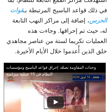
في ذلك قواعد الباسيج المرتبطة بـ
قوات
الحرس
، إضافة إلى مراكز النهب التابعة
له، حيث تم إحراقها. وجاءت هذه
العمليات تكريما لستة من عناصر مجاهدي
خلق الذين أُعدموا خلال الأيام الأخيرة.
وحدات المقاومة تصعّد: إحراق قواعد الباسيج ومؤسسات
النظام في 15 عملية متزامنة