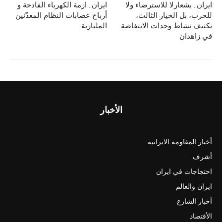
ايران.. بشعارلا للاسترضاء ولا
ایران.. ازمة الكهرباء الفادحة و
o
o
للحرب، بل الخیار الثالث،
أرباح عصابات النظام المعدّنين
n
o
تکثیف نشاط وحدات الانتفاضة
المليارية
في زاهدان
k
الأخبار
أخبار المقاومة الايرانية
أشرف
احتجاجات في ايران
ايران والعالم
أخبار الشارع
الأقتصاد