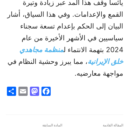
يائساً وقف هذا المد عبر زيادة وتيرة
القمع والإعدامات. وفي هذا السياق، أشار
البيان إلى الحكم بإعدام تسعة سجناء
سياسيين في الأشهر الأخيرة من عام
2024 بتهمة الانتماء ل
منظمة مجاهدي
خلق الإيرانية
، مما يبرز وحشية النظام في
مواجهة معارضيه.
S
E
M
F
h
m
a
a
ar
ai
st
c
e
l
o
e
d
b
المقالة القادمة
المادة السابقة