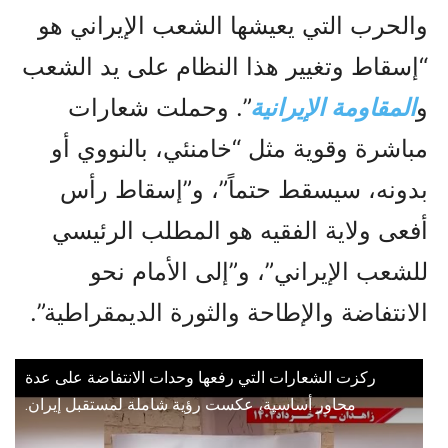
والحرب التي يعيشها الشعب الإيراني هو
“إسقاط وتغيير هذا النظام على يد الشعب
و
المقاومة الإيرانية
”. وحملت شعارات
مباشرة وقوية مثل “خامنئي، بالنووي أو
بدونه، سيسقط حتماً”، و”إسقاط رأس
أفعى ولاية الفقيه هو المطلب الرئيسي
للشعب الإيراني”، و”إلى الأمام نحو
الانتفاضة والإطاحة والثورة الديمقراطية”.
ركزت الشعارات التي رفعها وحدات الانتفاضة على عدة
محاور أساسية، عكست رؤية شاملة لمستقبل إيران.