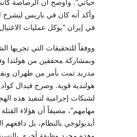
حياتي”. وأوضح أن الرصاصة كانت
وأكد أنه كان في باريس ليشرح ل
في إيران “يوكل عمليات الاغتيال
ووفقاً للتحقيقات التي تجريها ال
وبمشاركة محققين من هولندا وفرن
مدريد تمت بأمر من طهران ونفذ
هولندية قوية. وصرح فيدال كواد
لشبكات إجرامية لتنفيذ هذه الهج
مهامهم”، مضيفاً أن هؤلاء القتلة
أيديولوجي بالنظام، بل دافعهم 
وهذه مجرد وظيفة أخرى بالنسبة 