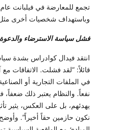
تجمع للمعارضة في فيلبانت عام 2018 بهدف قتل
وباستهداف شخصيات أخرى مثل ج
فشل سياسة الاسترضاء والدعوة 
انتقد فيدال كوادراس بشدة سياس
قائلاً: “لقد فشلت. الاتفاقات مع
في الملفات التجارية أو الصناعية
نفعاً. والنظام يعتبر ذلك ضعفاً،
يهدئهم، بل على العكس، يثير تأثير
نكون حازمين حقاً أخيراً”. وأوضح أ
المبادئ مع الواقعية السياسية تما