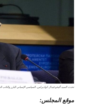
تحدث السيد أليخو فيدال كواديراس، السياسي الإسباني البارز والنائب ال
موقع المجلس: