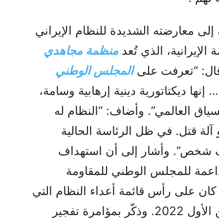
إلى معارضته الشديدة للنظام الإيراني
لإيرانية، الذي تُعد
منظمة مجاهدي
قال: “تعرفت على
المجلس الوطني
ة في عام 1999… إنها ديكتاتورية دينية إرهابية وسامة،
ياق العالمي”. وأضاف: “النظام له
 آلة قتل. في ظل الرئاسة الحالية
ف شخص”. وأشار إلى أن استهداف
داعمة للمجلس الوطني للمقاومة
 بدأ منذ عام 2018، وأنه كان على رأس قائمة أعداء النظام التي
نشرتها طهران في أكتوبر/تشرين الأول 2022. وذكّر بمؤامرة تفجير