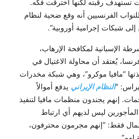
 تستهدف رقبته لكنها اخترقت فكه.
لنواب الفرنسيين أنه وقع ضحية لنظام
 إلى شبكات إجرامية أوروبية”.
شرطة الإسبانية لمكافحة الإرهاب،
سا، يُعتقد أن محاولة الاغتيال في
تها “مافيا موكرو”، وهي شبكة مخدرات
يراس: “
النظام الإيراني
يدفع أموالاً
مات. إنهم يجندون منظمات مافيا لتنفيذ
 المأجورين ليس لديهم أي ارتباط
المال فقط: “إنهم مجرمون محترفون،
لهم”.