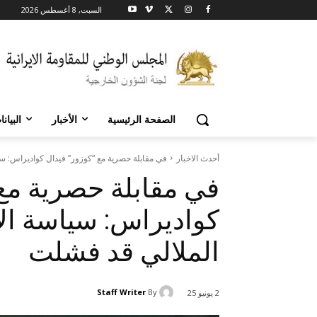
السبت, 8 أغسطس 2026
الصفحة الرئيسية
الأخبار
البيان
أحدث الاخبار
في مقابلة حصرية مع “كوزور” فيدال كواديراس: سي
في مقابلة حصرية مع 
كواديراس: سياسة ال
الملالي قد فشلت
Staff Writer
By
2 يونيو 25