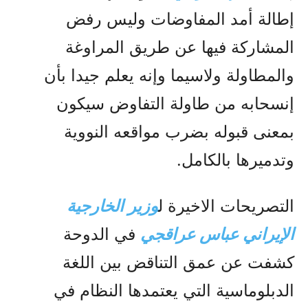
إطالة أمد المفاوضات وليس رفض
المشارکة فيها عن طريق المراوغة
والمطاولة ولاسيما وإنه يعلم جيدا بأن
إنسحابه من طاولة التفاوض سيکون
بمعنى قبوله بضرب مواقعه النووية
وتدميرها بالکامل.
التصريحات الاخيرة ل
وزير الخارجية
الإيراني عباس عراقجي
في الدوحة
کشفت عن عمق التناقض بين اللغة
الدبلوماسية التي يعتمدها النظام في