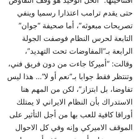
افتتاحيتها: “الحل الوحيد هو وقف التفاوض
حتى يقدم ترامب اعتذارا رسميا وينفي
تصريحات مبعوثه”، أما صحيفة “جوان”
التابعة لحرس النظام فوصفت الجولة
الرابعة بـ”المفاوضات تحت التهديد”،
وقالت: “أميركا جاءت من دون فريق فني،
وتنتظر فقط جوابا بـ”نعم أو لا”… هذا ليس
تفاوضا، بل ابتزاز”، لکن من المهم هنا
الاستدراك بأن النظام الايراني لا يمتلك
أوراقا کافية للعب بها من أجل التأثير على
الموقف الاميرکي وإنه وفي کل الاحوال