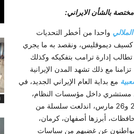
مختصة بالشأن الايراني:
لملالي
واحدا من أخطر التحديات
 کسيف ديموقليس، ونقصد به ما يجري
تطالب إدارة ترامب بتفکيکه وکذلك
تزامنا مع ذلك تشهد المدن الإيرانية
عبية
مع بداية العام الإيراني الجديد، في
 مستشري داخل مؤسسات النظام،
ا
وبهذا الصدد فإنه وخلال يومي 25 و26 مارس، اندلعت سلسلة من
افظات، أبرزها أصفهان، كرمان،
مواطنون عن غضبهم من سياسات