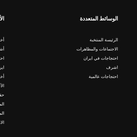
الوسائط المتعددة
الأ
الرئيسة المنتخبة
أخب
الاجتماعات والمظاهرات
أش
احتجاجات في ايران
احت
اشرف
اير
احتجاجات عالمية
أخب
الأ
حقو
الم
الم
الا