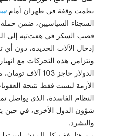
نظمت وقفة في طهران أمام
سج
السجناء السياسيين، ضمن حملة 
قصب السكر في هفت‌تپه إلى الشا
إدخال الآلات الجديدة، دون أي 
وتتزامن هذه التحركات مع انهيا
الدولار حاجز 103 آ
الأزمة ليست فقط نتيجة العقوب
النظام الفاسدة، الذي يواصل تمو
شؤون الدول الأخرى، في حين يتر
والتشرد.
من هنا، ففن کل المٶشرات تدل 