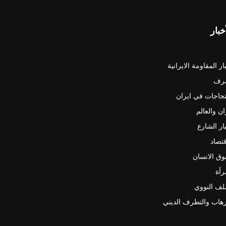
خبار
ار المقاومة الايرانية
رف
جاجات في ايران
ان والعالم
ار الشارع
قتصاد
ق الانسان
رأة
لف النووي
رهاب والتطرف الديني