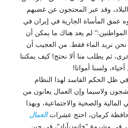
البلاد، وقد عبر المحتجون عن غضبهم
ه عمق المأساة الجارية في إيران في
لمواطنين:” لم يعد هناك ما يمكن أن
… نحن نريد الماء فقط. من العجيب أن
ى، ثم يطلب منا ألا نحتج! كيف يمكننا
ياء، ولسنا أمواتا!
في ظل الحکم الفاسد لهذا النظام
جون ولاسيما وإن العمال يعانون من
المالية والصحية والاجتماعية، وبهذا
بمحافظة كرمان، احتج عشرات
العمال
 في مشروع “خاتون‌آباد”، في حين