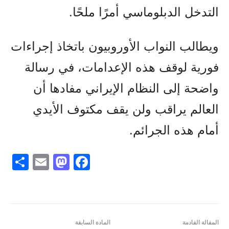
التدخل الدبلوماسي أمرًا ملحًا.
ويطالب النواب الأوروبيون باتخاذ إجراءات
فورية لوقف هذه الإعدامات، في رسالة
واضحة إلى النظام الإيراني مفادها أن
العالم يراقب ولن يقف مكتوف الأيدي
أمام هذه الجرائم.
S
E
M
F
h
m
a
a
ar
ai
st
c
e
l
o
e
d
b
المقالة القادمة
المادة السابقة