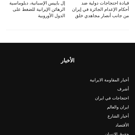
قیادة احتجاجات دولية ضد
إل باييس الإسبانية، دبلوماسية
o
o
أحكام الإعدام الجائرة في إيران
الرهائن الإيرانية للضغط على
n
o
من جانب أنصار مجاهدي خلق
الدول الأوروبية
k
الأخبار
أخبار المقاومة الايرانية
أشرف
احتجاجات في ايران
ايران والعالم
أخبار الشارع
الأقتصاد
حقوق الانسان