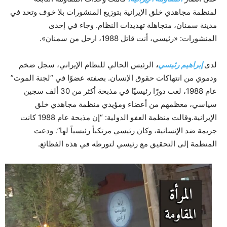
لمنظمة مجاهدي خلق الإيرانية بتوزيع المنشورات بلا خوف وتحد في
مدينة سمنان، متجاهلة تهديدات النظام. وجاء في إحدى
المنشورات: «رئيسي، أنت قاتل 1988، ارحل من سمنان».
لدى
إبراهيم رئيسي
،
الرئيس الحالي للنظام الإيراني، سجل ضخم
ودموي من انتهاكات حقوق الإنسان. بصفته عضوًا في “لجنة الموت”
عام 1988، لعب دورًا رئيسيًا في مذبحة أكثر من 30 ألف سجين
سياسي، معظمهم من أعضاء ومؤيدي منظمة مجاهدي خلق
الإيرانية.وقالت منظمة العفو الدولية: “إن مذبحة عام 1988 كانت
جريمة ضد الإنسانية، وكان رئيسي مرتكباً رئيسياً لها”. ودعت
المنظمة إلى التحقيق مع رئيسي لتورطه في هذه الفظائع.