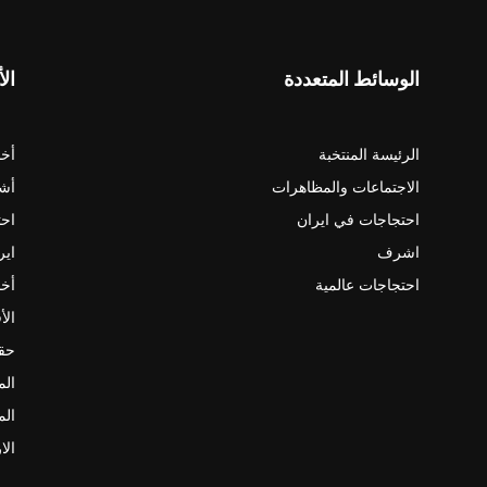
الوسائط المتعددة
الأ
الرئيسة المنتخبة
أخب
الاجتماعات والمظاهرات
أش
احتجاجات في ايران
احت
اشرف
اير
احتجاجات عالمية
أخب
الأ
حقو
الم
الم
الا