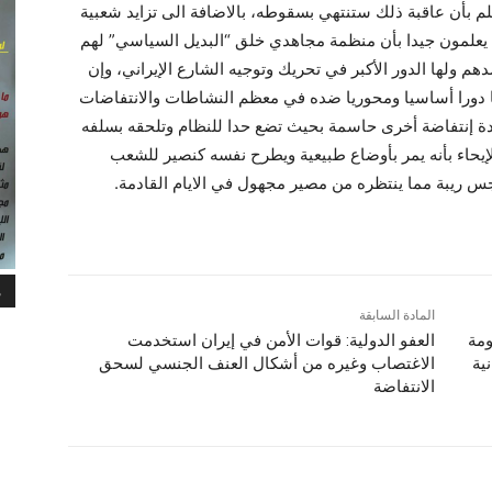
علم بأن عاقبة ذلك ستنتهي بسقوطه، بالاضافة الى تزايد شعبية
 يعلمون جيدا بأن منظمة مجاهدي خلق “البديل السياسي” لهم
ولها الدور الأكبر في تحريك وتوجيه الشارع الإيراني، وإن
ها دورا أساسيا ومحوريا ضده في معظم النشاطات والانتفاضات
ادة إنتفاضة أخرى حاسمة بحيث تضع حدا للنظام وتلحقه بسلفه
إيحاء بأنه يمر بأوضاع طبيعية ويطرح نفسه کنصير للشعب
جس ريبة مما ينتظره من مصير مجهول في الايام القادمة.
م
المادة السابقة
ومة
العفو الدولية: قوات الأمن في إيران استخدمت
یة
الاغتصاب وغيره من أشكال العنف الجنسي لسحق
الانتفاضة