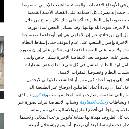
ن في الأوضاع الاقتصادية والمعيشية للشعب الإيراني، خصوصا
 حيث إنه يصرف كل اهتمامه على القضايا الأمنية القمعية
هاب خصوصا وإن النظام قد أکد على ذلك بکل وضوح من خلال
 لايعرف سوى الله نهايتها، وقد يتسائل البعض لماذا تورط
 إلي‌ من نتائج، غير إن الاجاجى هي إنها أوضاعه الصعبة جدا
 الاخيرة وإصرار الشعب على عدم التوقف حتى إسقاط النظام.
عدة ولاسيما على الصعيد الاقتصادي، ينعكس على إيران بصورة
يتستر عليه، خصوصا بعد الانتفاضة الاخيرة بشکل خاص والتي
امل لهذا النظام الفاشل في كل شيء، لذلك هتف بشعارات
سات النظام وخصوصا المقرات الامنية.
 إلى وجود أعداد کبيرة من أبناء الشعب الايراني لايجدون
کما إن زيادة أعداد العاطلين الاوضاع غير الطبيعية التي
سا والتي تفاقمت وصارت بالغة الوخامة بسبب و
باء کورونا
والذي
ا
ية ونشاطات
وحدات المقاومة
وشباب الانتفاضة تتزايد بصورة غير
الامنية ويلجأ الى أفظع الطرق والاساليب في ممارساته
اتت كل الظروف مهيأة لها بمثابة كابوس يرعب الملالي ولاسيما
تدت عليه سلبا بعد أن توضح بأنه يقوم بإستغلال أذرعه