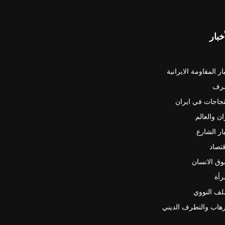
خبار
ار المقاومة الايرانية
رف
جاجات في ايران
ان والعالم
ار الشارع
قتصاد
ق الانسان
رأة
لف النووي
رهاب والتطرف الديني