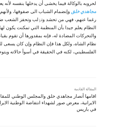
لحروبه بالوکالة فيما يخشى أن يدخلها بنفسه لأنه ي
مجاهدي خلق
وإنضمام الشباب الى صفوفها، ولأنهم
رغما عنهم، فهي من تحشد وتٶلب وتحفز الشعب ضدهم 
النظام يعلم جيدا بأن المنظمة التي تمکنت يکون ل
والتحرکات المضادة له، فإنه بمقدورها أن تقوم بقي
نظام الشاه، ولکل هذا فإن النظام وإن کان يسعى لل
الفلسطيني، لکنه في الحقيقة في أسوأ حالاته ويتو
المقالة القادمة
اقامها أنصار مجاهدي خلق والمجلس الوطني للمقا
الایرانیة، معرض صور لشهداء انتفاضة الوطنیة الایران
في باريس