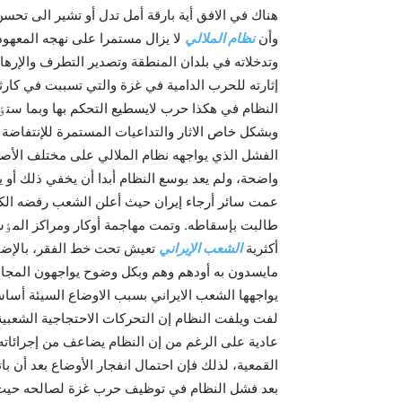
هناك في الافق أية بارقة أمل تدل أو تشير الى تحس
وأن
نظام الملالي
لا يزال مستمرا على نهجه المعهود،
وتدخلاته في بلدان المنطقة وتصدير التطرف والإر
إثارته للحرب الدامية في غزة والتي تسببت في کارثة
النظام في هکذا حرب لايسطيع التحکم بها وبما ستٶول
وبشکل خاص الاثار والتداعيات المستمرة للإنتفاضة
الفشل الذي يواجهه نظام الملالي على مختلف الأص
واضحة، ولم يعد بوسع النظام أبدا أن يخفي ذلك أو 
عمت سائر أرجاء إيران حيث أعلن الشعب رفضه الك
طالبت بإسقاطه. وتمت مهاجمة أوکار ومراکز المٶس
أكثرية
الشعب الإيراني
تعيش تحت خط الفقر، بالإضافة
مايسدون به أودهم وهم وبکل وضوح يواجهون المجاعة، 
يواجهها الشعب الايراني بسبب الاوضاع السيئة أسا
لفت ويلفت النظام إن التحرکات الاحتجاجية الشعب
عادية على الرغم من إن النظام يضاعف من إجرائاته 
القمعية، لذلك فإن احتمال انفجار الأوضاع بعد أن ب
بعد فشل النظام في توظيف حرب غزة لصالحه حيث إر