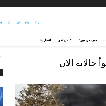
AL
IT
DE
FR
EN
ات
صوت وصورة
من نحن
اتصل بنا
ي
 حالاته الان
م