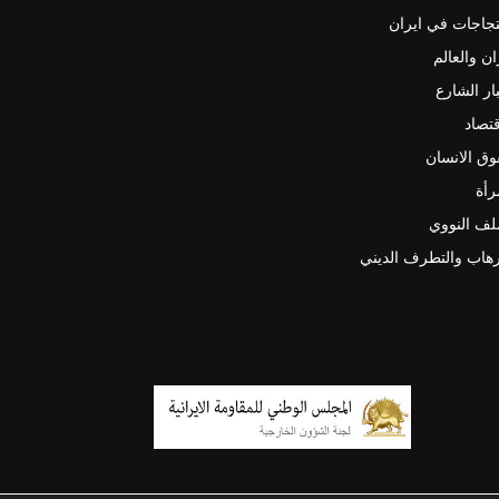
جاجات في ايران
ان والعالم
ار الشارع
قتصاد
ق الانسان
رأة
لف النووي
رهاب والتطرف الديني