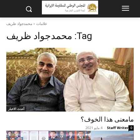
علامات
محمدجواد ظریف
Tag:
محمدجواد ظریف
أحدث الاخبار
مامعنى هذا الخوف؟
Staff Writer
-
4 مايو 2021
0