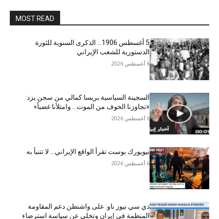
MOST READ
5 أغسطس 1906… الذكرى السنوية للثورة
الدستورية للشعب الإيراني
6 أغسطس 2026
السجينة السياسية بريسا كمالي من سجن يزد:
«تجاوزنا الخوف من الموت… وامتلأنا غضباً»
6 أغسطس 2026
نيويورك بوست تقرأ الواقع الإيراني… لا تتنبأ به
6 أغسطس 2026
دي سي نيوز ناو: على واشنطن دعم المقاومة
المنظمة في إيران وتخلي عن سياسة استرضاء