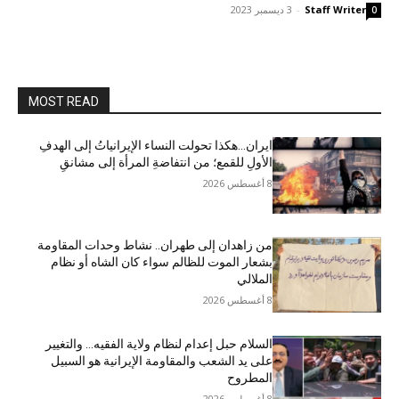
Staff Writer
-
3 ديسمبر 2023
0
MOST READ
ایران…هکذا تحولت النساء الإيرانياتُ إلى الهدفِ
الأولِ للقمع؛ من انتفاضةِ المرأة إلى مشانقِ
8 أغسطس 2026
من زاهدان إلى طهران.. نشاط وحدات المقاومة
بشعار الموت للظالم سواء كان الشاه أو نظام
الملالي
8 أغسطس 2026
السلام حبل إعدام لنظام ولاية الفقيه… والتغيير
على يد الشعب والمقاومة الإيرانية هو السبيل
المطروح
8 أغسطس 2026