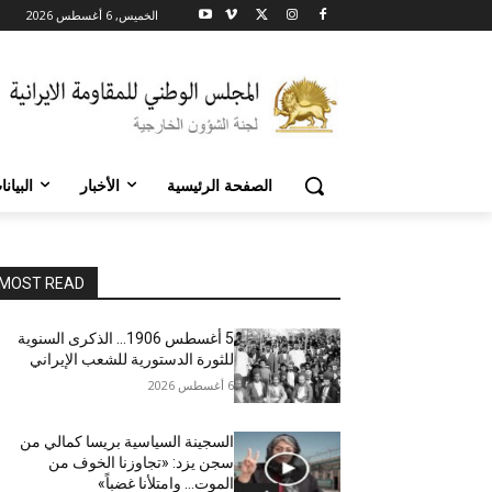
الخميس, 6 أغسطس 2026
الصفحة الرئيسية
الأخبار
البيان
MOST READ
5 أغسطس 1906… الذكرى السنوية
للثورة الدستورية للشعب الإيراني
6 أغسطس 2026
السجينة السياسية بريسا كمالي من
سجن يزد: «تجاوزنا الخوف من
الموت… وامتلأنا غضباً»