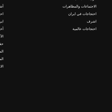
الاجتماعات والمظاهرات
أش
احتجاجات في ايران
احت
اشرف
اير
احتجاجات عالمية
أخب
الأ
حقو
الم
الم
الا