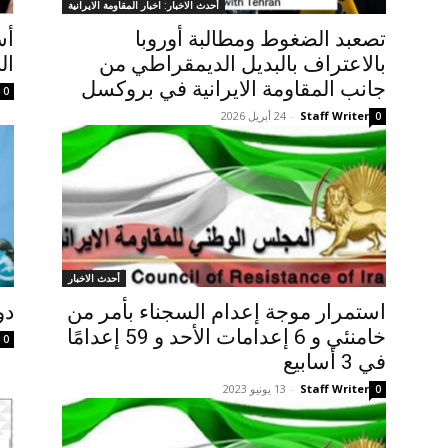
أحدث الاخبار: اخبار المقاومة الايرانية
تصعبد الضغوط ومطالبة أوروبا
أس
بالاعتراف بالبديل الديمقراطي من
ال
جانب المقاومة الایرانیة في بروكسل
0
Staff Writer
-
24 أبريل 2026
0
أحدث الاخبار
استمرار موجة إعدام السجناء بأمر من
دو
خامنئي و 6 إعدامات الأحد و 59 إعدامًا
0
في 3 أسابيع
Staff Writer
-
13 يونيو 2023
0