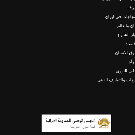
رف
جاجات في ايران
ان والعالم
ار الشارع
قتصاد
ق الانسان
رأة
لف النووي
رهاب والتطرف الديني