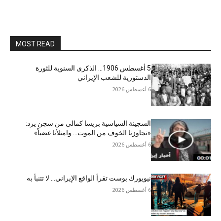
MOST READ
5 أغسطس 1906… الذكرى السنوية للثورة
الدستورية للشعب الإيراني
6 أغسطس 2026
السجينة السياسية بريسا كمالي من سجن يزد:
«تجاوزنا الخوف من الموت… وامتلأنا غضباً»
6 أغسطس 2026
نيويورك بوست تقرأ الواقع الإيراني… لا تتنبأ به
6 أغسطس 2026