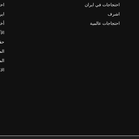
احتجاجات في ايران
احت
اشرف
اير
احتجاجات عالمية
أخب
الأ
حقو
الم
الم
الا