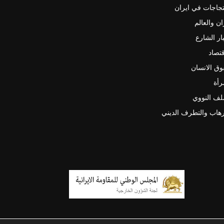
جاجات في ايران
ان والعالم
ار الشارع
قتصاد
ق الانسان
رأة
لف النووي
رهاب والتطرف الديني