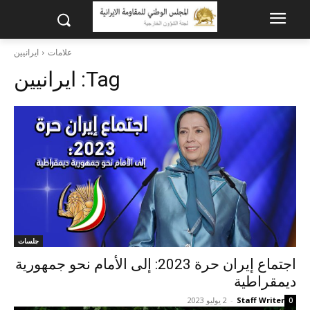
علامات
ایرانیین
Tag:
ایرانیین
جلسات
اجتماع إيران حرة 2023: إلى الأمام نحو جمهورية
ديمقراطية
Staff Writer
-
2 يوليو 2023
0