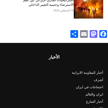
استراتيجيات المأزق الإيراني: بين عقم
الاسترضاء وحتمية التغيير الداخلي
10 أغسطس 2026
Share
Mastodon
Email
Facebook
الأخبار
أخبار المقاومة الايرانية
أشرف
احتجاجات في ايران
ايران والعالم
أخبار الشارع