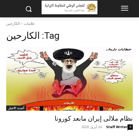
علامات
الکارحین
Tag:
الکارحین
أحدث الاخبار
نظام ملالی إيران مابعد کورونا
Staff Writer
-
24 أبريل 2020
0