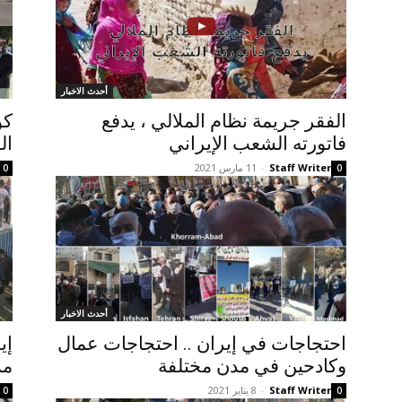
أحدث الاخبار
الفقر جريمة نظام الملالي ، يدفع
كو
فاتورته الشعب الإيراني
ال
Staff Writer
-
11 مارس 2021
0
0
أحدث الاخبار
احتجاجات في إيران .. احتجاجات عمال
إي
وكادحين في مدن مختلفة
مد
Staff Writer
-
8 يناير 2021
0
0