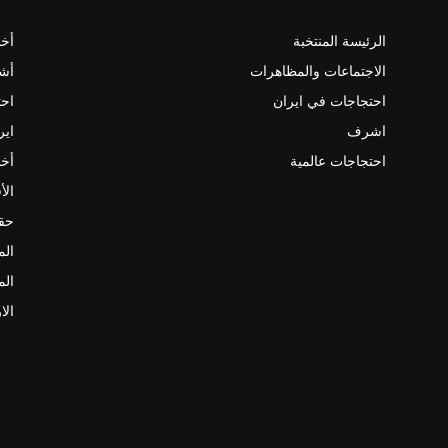
الرئيسة المنتخبة
أخب
الاجتماعات والمظاهرات
أش
احتجاجات في ايران
احت
اشرف
اير
احتجاجات عالمية
أخب
الأ
حقو
الم
الم
الا