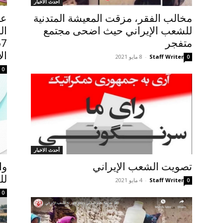
أحدث الاخبار
مخالب الفقر، مزقت المعيشة المتدنية
عن
للشعب الإيراني حیث اضحی مجتمع
ال
متفجر
ال
Staff Writer
-
8 مايو 2021
0
0
أحدث الاخبار
تصويت الشعب الإيراني
وا
لل
Staff Writer
-
4 مايو 2021
0
0