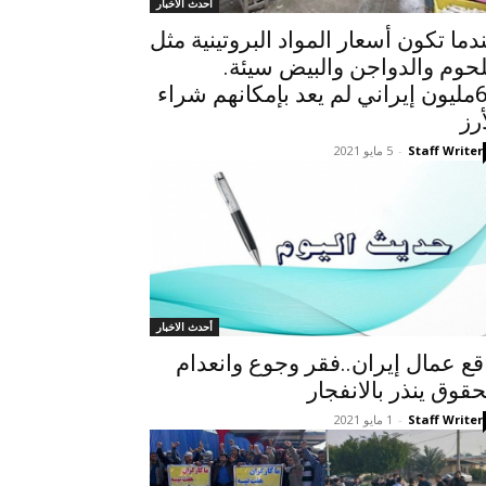
أحدث الاخبار
دما تكون أسعار المواد البروتينية مثل
لحوم والدواجن والبيض سيئة.
67مليون إيراني لم يعد بإمكانهم شراء
أرز
Staff Writer
-
5 مايو 2021
أحدث الاخبار
قع عمال إيران..فقر وجوع وانعدام
حقوق ينذر بالانفجار
Staff Writer
-
1 مايو 2021