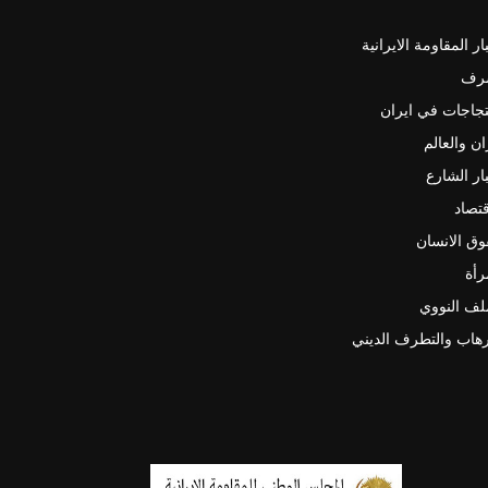
ار المقاومة الايرانية
رف
جاجات في ايران
ان والعالم
ار الشارع
قتصاد
ق الانسان
رأة
لف النووي
رهاب والتطرف الديني