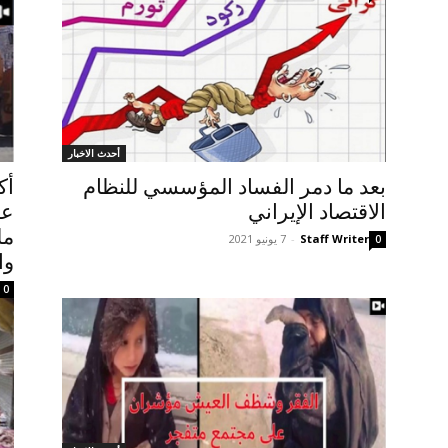
أحدث الاخبار
بعد ما دمر الفساد المؤسسي للنظام
أك
الاقتصاد الإيراني
عل
مل
Staff Writer
-
7 يونيو 2021
0
وا
0