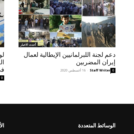
أحدث الاخبار
دعم لجنة اللبرلمانيين الإيطالية لعمال
لو
إيران المضربين
ال
في
Staff Writer
-
16 أغسطس 2020
0
0
الوسائط المتعددة
الأ