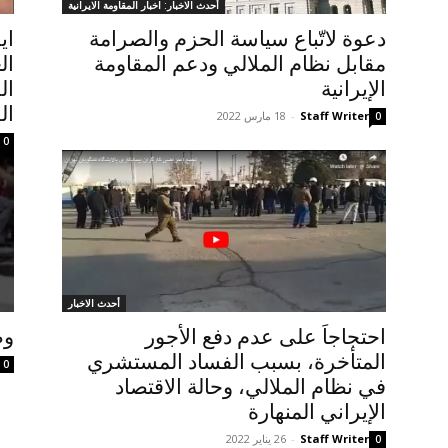
أحدث الاخبار: اخبار المقاومة الايرانية
دعوة لاتّباع سياسة الحزم والصرامة
ای
مقابل نظام الملالي ودعم المقاومة
ال
الإيرانية
ال
ال
Staff Writer
-
18 مارس 2022
0
0
أحدث الاخبار
احتجاجاَ علی عدم دفع الأجور
وص
المتأخرة، بسبب الفساد المستشري
0
في نظام الملالي، وحالة الاقتصاد
الإيراني المنهارة
Staff Writer
-
26 يناير 2022
0