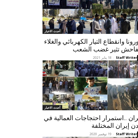
أحدث الاخبار
رونا وانقطاع التيار الكهربائي والغلاء
فاحش تثیر غضب الشعب
Staff Writer
-
18 يناير 2021
أحدث الاخبار
ران ..استمرار احتجاجات العمالية في
ن إيران المختلفة
Staff Writer
-
19 نوفمبر 2020