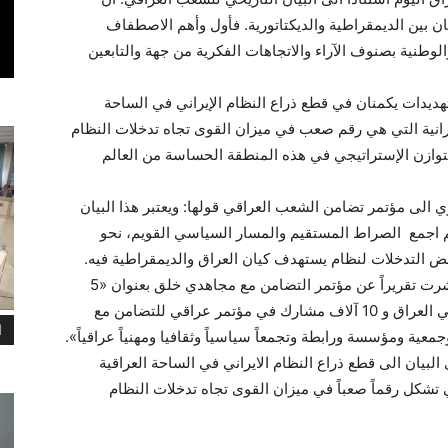
 بين الديمقراطية والديكتاتورية. فأول وأهم الاصطفاف
وطنية بصنوف الآراء والاتجاهات الفكرية من جهة والتابعين
هديدات يكمنان في قطع ذراع النظام الإيراني في الساحة
رانية التي هي رقم صعب في ميزان القوى تجاه تدخلات النظام
التوازن الإستراتيجي في هذه المنطقة الحساسة من العالم
 الى مؤتمر تضامن الشعب العراقي قولها: ويعتبر هذا البيان
لعالم اجمع الصراط المستقيم والمسار السياسي القويم، نحو
فض التدخلات لنظام يستهدف كيان العراق والديمقراطية فيه.
وأما صحيفة العرب اليوم الصادرة في الاردن فقد نشرت تقريراً عن مؤتمر التضامن مع مجاهدي خلق بعنوان «5
ملايين توقيع على وثيقة للتحذير من الدور الايراني في العراق و 10 آلاف مشارك في مؤتمر عراقي للتضامن مع
ا
ايرانية» تقول:«حضر المؤتمر 121 حزباً وجمعية ومؤسسة ورابطة وتجمعاً سياسياً وثقافيا ومهنياً عراقياً».
بيان الى قطع ذراع النظام الايراني في الساحة العراقية
 تشكل رقماً صعباً في ميزان القوى تجاه تدخلات النظام