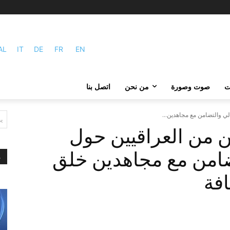
AL
IT
DE
FR
EN
ات
صوت وصورة
من نحن
اتصل بنا
ي
ة 5.2 ملايين من العراقيين حول
ضامن مع مجاهدين خلق
م
افة