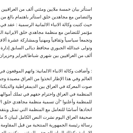
استأثر بيان خمسة ملايين ومئتي ألف من العراقيين 
والتضامن مع مجاهدين خلق استأثر باهتمام بالغ من ق
وتجمعاً سياسياً وثقافياً ومهنياً وبمشاركة عشرة ألا
ألف من العراقيين بين شهري شباط/فبراير وحزيران/يونيو
: وأضافت وكالة الانباء الالمانية: واتهم الموقعون ف
العالم وفي هذا الإطار اتخذوا من العراق مصيدة وج
صوت المعركة في العراق بين الديمقراطية والديكتاتو
المنظمة في العراق واحترام حقهم في تملك أمواله
للمنظمة وأعلنوا "أن تسمية منظمة مجاهدي خلق الإي
اتخاذها أساسًا للتعامل مع المنظمة التي تمثل وبتقديمها 120 ألف شهيد أكبر ضحية للإرهاب ا
رسالة رئيسة الجمهورية المنتخبة من قبل المقاومة
الايرانية وكذلك البيان الصحفي للمؤتمر. وكتبت العرا