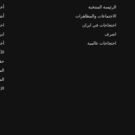
الرئيسة المنتخبة
أخب
الاجتماعات والمظاهرات
أش
احتجاجات في ايران
احت
اشرف
اير
احتجاجات عالمية
أخب
الأ
حقو
الم
الم
الا