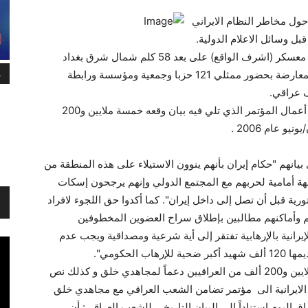
حول مخاطر النظام الايراني
بل وسائل الاعلام الدولية.
حيث كتبت وكالة الانباء الالمانية الرسمية : عقد في معسكر (اشرف الواقع) على بعد 58 كلم شمال شرق بغداد
م
مؤتمر للتضامن مع منظمة مجاهدي خلق الايرانية المعارضة بحضور ممثلي 121 حزبا وجمعية ومؤسسة ورابطة
ف عراقي.
وتولى عبدالله الجبوري محافظ ديالى السابق إدارة أعمال المؤتمر الذي تلي فيه بيان وقعه خمسة ملايين و200
 عام 2006 .
ي بيانهم "حكام إيران بأنهم ينوون الاستيلاء على هذه المنطقة من
بهة أمامية لحربهم مع المجتمع الدولي وإنهم يرجحون إسكات
رية قبل أن تصل إلى داخل إيران". كما أكدوا حق اللجوء لافراد
م وأماكنهم مطالبين بإطلاق سراح العضوين المخطوفين
رانية بالإرهابية تفتقر إلى أية شرعية ومصداقية ويجب عدم
لحكومي".
صحيفة العراق اليوم نشرت النص الكامل لبيان 5 ملايين و200 ألف من العراقيين دعماً لمجاهدي خلق و كذلك نص
 الايرانية الى مؤتمر تضامن الشعب العراقي مع مجاهدي خلق
ق اليوم استناداً الى البيان التاريخي للشعب العراقي: أن