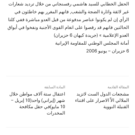
الحفل الخطابي للسيد هاشمي رفسنجاني من خلال ترديد شعارات
غير لائقة واثارة الضجة والشغب, فانهم المغرر بهم خاطئون في
الرأي إن لم يكونوا عناصر مدفوعة من قبل العدو مباشرة ففي كلتا
الحالتين فانهم قد رقصوا على انغام القوى الأجنبة ونفخوا في أبواق
العدو الإعلامية » (جريدة كيهان 6 حزيران)
أمانة المجلس الوطني للمقاومة الإيرانية
6 حزيران – يونيو 2006
المقالة القادمة
المادة السابقة
مشجعات الدول الست لاتزيد
اعتقال ستة آلاف مواطن خلال
الملالي الاّ الاصرار على اقتناء
شهر (إيراني) واحد(10 إبريل –
القنبلة النووية
10 مايو)في حقل مكافحة
المخدرات