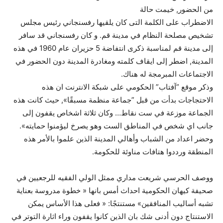
من الحضور, خيمت حالة
الاضطراب على الكلمة التى كان يلقيها رفسنجاني رئيس مجلس
تشخيص مصلحة النظام في مدينة قم. و كان رفسنجاني قد سافر
إلى مدينة قم لمناسبة ذكرى انتفاضة 5 حزيران عام 1960 في هذه
المدينة, اضطر إلى ايقاف كلمته ومغادرة المدينة دون الحضور في
الاجتماعات المبرمجة له هناك.
وذكر موقع ”آفتاب” الحكومي على شبكة الانترنت ان هذه
الاحتجاجات بدأت من قبل ”جماعة منظمة مسبقًا», حيث كانت هذه
الجماعة موزعة في ست نقاط… وكان ثلاثة اشخاص يقفون إلى
جانب اي شخص في المناطق الست وهو يصرخ ليؤمنوا حمايته».
وحضر اعداد من الشباب وأهالي المدينة الذين علموا بالأمر هذه
المنطقة ورددوا هتافات مناوئة للحكومة.
ووصف الحرسي شريعت مداري ممثل الولي الفقيه للرجعيين في
صحيفة كيهان الحكومية احداث أمس بانها « خطوة مدروسة بعناية
تشبه أساليب المنافقين» مستنتجًا: « فعلى هذا الأساس يمكن
الاستنتاج دون أدنى شك بان الذين كانوا يقفون وراء اثارة التوتر في