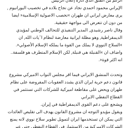
الرغم من القلق الذي أثاره إعلان الرئيس
الإيراني محمود احمدي نجاد عن نجاح بلاده في تخصيب اليورانيوم ,
يرى معارض ايراني ان طهران »تخصب الاصولية الإسلامية« ايضا
من دون ان تتعرض الى مواجهة حقيقية.
وقال ناصر رشيدي, المدير التنفيذي للتحالف الوطني لمؤيدي
الديمقراطية, وهو مظلة ايرانية معارضة لنظام اˆيات الله, ان
»السلاح النووي لا يملك من القوة ما يملكه الإسلام الأصولي«.
واضاف ان »القنبلة هي قنبلة, لكن الإسلام المتطرف هو فلسفة..
انه اكثر قوة«.
وتحدث المنشق الايراني فيما اقر مجلس النواب الاميركي مشروع
قانون دعم حرية ايران الذي يشدد العقوبات المفروضة على نظام
طهران ويحض على مقاطعة اميركية للشركات التي تستثمر في
القطاع النفطي الايراني
ويشجع على دعم القوى الديمقراطية في إيران.
ويقول مؤيدو التوجه ان مشروع القانون يهدف الى تقليص العائدات
التي يمكن ان تستخدمها ايران لتمويل تطوير سلاح نووي لانه يمنع
الشركات الاميركية من الاستثمار في القطاع النفطي حتى عبر