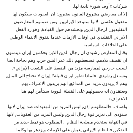
شركات »أوف شور« تابعة لها.
إلا ان معارضي مشروع القانون يعتبرون ان العقوبات سيكون لها
مفعول عكسي, لانها ستوحد الإيرانيين, ومن ضمنهم المعارضون
التقليديون لرجال الدين, وتحشدهم حول القيادة, وهو رد الفعل
الايراني التقليدي في اوقات الازمات عندما يتفوق الانتماء الوطني
على الخلافات السياسية.
وقال المعارض رشيدي ان رجال الدين الذين يحكمون إيران »يتمنون
ان تقصف بلادهم, فسيعطيهم ذلك عذر الشن حرب وهم بحاجة ايضا
لسبب خارجي لممارسة مزيد من الضغط على الشعب الإيراني«.
وتساءل رشيدي: »لماذا تطور ايران قنبلة? إيران لا تحتاج الى المال,
وهم لا يريدون مزيدا من المدافع, انهم يريدون الاعتراف بهم,
ويعتقدون انه بحصولهم على القنبلة النووية سيتأمن لهم هذا
الاعتراف«.
واضاف: »المطلوب, إذن, ليس المزيد من التهديدات ضد إيران لانها
ستؤدي الى تعزيز قوة رجال الدين, وليس المزيد من العقوبات, لانها
في النهاية ستخدم مصلحة النظام .. المطلوب هو نمط جديد من
التفكير, فالنظام الايراني يعيش على الازمات ويزدهر بها وكلما